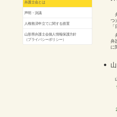
弁護士会とは
声明・決議
弁
つ
人権救済申立てに関する措置
「
山形県弁護士会個人情報保護方針
弁
（プライバシーポリシー）
弁
に
山
山