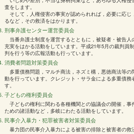
いじめや差別，不当な身柄拘束など，あらゆる人権侵
査をします。
そして，人権侵害の事実が認められれば，必要に応じ
るなど，その救済をはかります。
刑事弁護センター運営委員会
当番弁護士制度を運営するとともに，被疑者・被告人
充実をはかる活動をしています。平成21年5月の裁判員
判を行う等の広報活動も行っています。
消費者問題対策委員会
多重債務問題，マルチ商法，ネズミ構，悪徳商法等の
動を行っています。クレジット・サラ金による多重債務
す。
子どもの権利委員会
子どもの権利に関わる各種機関との協議会の開催，事
ための諸活動など，多岐にわたる活動をしています。
民事介入暴力・犯罪被害者対策委員会
暴力団の民事介入暴力による被害の排除と被害者の救