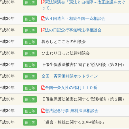
平成30年
憲法講演会「憲法と自衛隊～改正論議をめぐ
催し等
って」
平成30年
第４回遺言・相続全国一斉相談会
催し等
平成30年
法の日記念行事無料法律相談会
催し等
平成30年
暮らしとこころの相談会
催し等
平成30年
ひまわりほっと法律相談会
催し等
平成30年
旧優生保護法被害に関する電話相談（第３回）
催し等
平成30年
全国一斉労働相談ホットライン
催し等
平成30年
全国一斉女性の権利１１０番
催し等
平成30年
旧優生保護法被害に関する電話相談（第２回）
催し等
平成30年
憲法記念行事 無料法律相談会
催し等
平成30年
「遺言・相続に関する無料相談会」
催し等