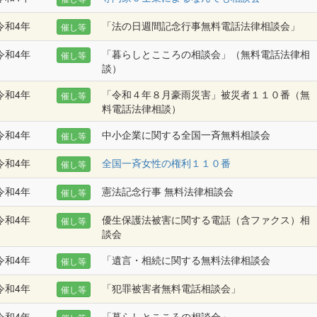
令和4年
「法の日週間記念行事無料電話法律相談会」
催し等
令和4年
「暮らしとこころの相談会」（無料電話法律相
催し等
談）
令和4年
「令和４年８月豪雨災害」被災者１１０番（無
催し等
料電話法律相談）
令和4年
中小企業に関する全国一斉無料相談会
催し等
令和4年
全国一斉女性の権利１１０番
催し等
令和4年
憲法記念行事 無料法律相談会
催し等
令和4年
優生保護法被害に関する電話（含ファクス）相
催し等
談会
令和4年
「遺言・相続に関する無料法律相談会
催し等
令和4年
「犯罪被害者無料電話相談会」
催し等
令和4年
「暮らしとこころの相談会」