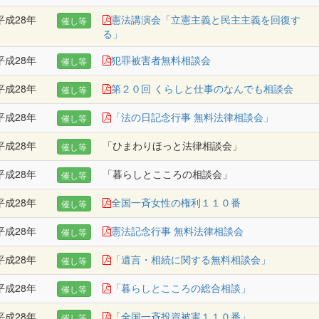
平成28年
憲法講演会「立憲主義と民主主義を回復す
催し等
る」
平成28年
犯罪被害者無料相談会
催し等
平成28年
第２０回 くらしと仕事のなんでも相談会
催し等
平成28年
「法の日記念行事 無料法律相談会」
催し等
平成28年
「ひまわりほっと法律相談会」
催し等
平成28年
「暮らしとこころの相談会」
催し等
平成28年
全国一斉女性の権利１１０番
催し等
平成28年
憲法記念行事 無料法律相談会
催し等
平成28年
「遺言・相続に関する無料相談会」
催し等
平成28年
「暮らしとこころの総合相談」
催し等
平成28年
「全国一斉投資被害１１０番」
催し等