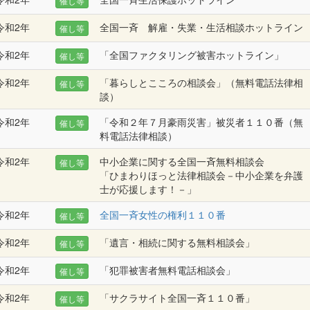
催し等
令和2年
全国一斉 解雇・失業・生活相談ホットライン
催し等
令和2年
「全国ファクタリング被害ホットライン」
催し等
令和2年
「暮らしとこころの相談会」（無料電話法律相
催し等
談）
令和2年
「令和２年７月豪雨災害」被災者１１０番（無
催し等
料電話法律相談）
令和2年
中小企業に関する全国一斉無料相談会
催し等
「ひまわりほっと法律相談会－中小企業を弁護
士が応援します！－」
令和2年
全国一斉女性の権利１１０番
催し等
令和2年
「遺言・相続に関する無料相談会」
催し等
令和2年
「犯罪被害者無料電話相談会」
催し等
令和2年
「サクラサイト全国一斉１１０番」
催し等