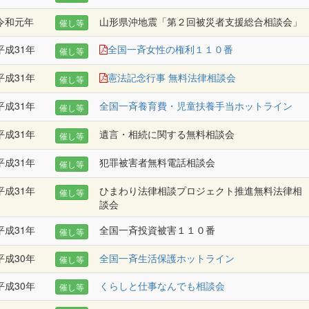
令和元年
山形県沖地震「第２回被災者支援総合相談会」
催し等
平成31年
全国一斉女性の権利１１０番
催し等
平成31年
憲法記念行事 無料法律相談会
催し等
平成31年
全国一斉養育費・児童扶養手当ホットライン
催し等
平成31年
遺言・相続に関する無料相談会
催し等
平成31年
犯罪被害者無料電話相談会
催し等
平成31年
ひまわり法律相談プロジェクト推進無料法律相
催し等
談会
平成31年
全国一斉投資被害１１０番
催し等
平成30年
全国一斉生活保護ホットライン
催し等
平成30年
くらしと仕事なんでも相談会
催し等