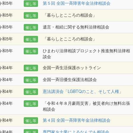
令和5年
第５回 全国一斉障害年金法律相談会
催し等
令和5年
「暮らしとこころの相談会」
催し等
令和5年
遺言・相続に関する無料法律相談会
催し等
令和5年
「暮らしとこころの相談会」
催し等
令和5年
ひまわり法律相談プロジェクト推進無料法律相
催し等
談会
令和4年
全国一斉生活保護ホットライン
催し等
令和4年
全国一斉旧優生保護法相談会
催し等
令和4年
憲法講演会「LGBTQのこと、そして人権」
催し等
令和4年
「令和４年８月豪雨災害」被災者向け無料出張
催し等
相談会
令和4年
第４回 全国一斉障害年金法律相談会
催し等
令和4年
専門家９士業によるなんでも相談会
催し等