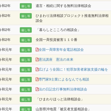
令和2年
遺言・相続に関する無料法律相談会
催し等
令和2年
ひまわり法律相談プロジェクト推進無料法律相
催し等
談会
令和2年
「暮らしとこころの相談会」
催し等
令和2年
全国一斉投資被害１１０番
催し等
令和元年
全国一斉障害年金電話相談会
催し等
令和元年
憲法講座 憲法の未来
催し等
令和元年
広げよう全国に！犯罪加害者家族支援の輪を
催し等
令和元年
専門家9士業によるなんでも相談
催し等
令和元年
法の日記念行事無料法律相談会
催し等
令和元年
「ひまわりほっと法律相談会」
催し等
令和元年
山形県沖地震「被災者支援相談会」
催し等