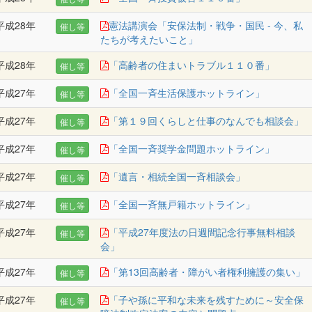
平成28年
憲法講演会「安保法制・戦争・国民 - 今、私
催し等
たちが考えたいこと」
平成28年
「高齢者の住まいトラブル１１０番」
催し等
平成27年
「全国一斉生活保護ホットライン」
催し等
平成27年
「第１９回くらしと仕事のなんでも相談会」
催し等
平成27年
「全国一斉奨学金問題ホットライン」
催し等
平成27年
「遺言・相続全国一斉相談会」
催し等
平成27年
「全国一斉無戸籍ホットライン」
催し等
平成27年
「平成27年度法の日週間記念行事無料相談
催し等
会」
平成27年
「第13回高齢者・障がい者権利擁護の集い」
催し等
平成27年
「子や孫に平和な未来を残すために～安全保
催し等