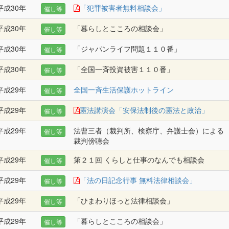
平成30年
「犯罪被害者無料相談会」
催し等
平成30年
「暮らしとこころの相談会」
催し等
平成30年
「ジャパンライフ問題１１０番」
催し等
平成30年
「全国一斉投資被害１１０番」
催し等
平成29年
全国一斉生活保護ホットライン
催し等
平成29年
憲法講演会「安保法制後の憲法と政治」
催し等
平成29年
法曹三者（裁判所、検察庁、弁護士会）による
催し等
裁判傍聴会
平成29年
第２１回 くらしと仕事のなんでも相談会
催し等
平成29年
「法の日記念行事 無料法律相談会」
催し等
平成29年
「ひまわりほっと法律相談会」
催し等
平成29年
「暮らしとこころの相談会」
催し等