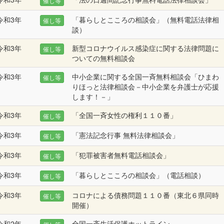
催し等
令和3年
「暮らしとこころの相談会」（無料電話法律相
催し等
談）
令和3年
新型コロナウイルス感染症に関する法律問題に
催し等
ついての無料相談会
令和3年
中小企業に関する全国一斉無料相談会「ひまわ
催し等
りほっと法律相談会－中小企業を弁護士が応援
します！－」
令和3年
「全国一斉女性の権利１１０番」
催し等
令和3年
「憲法記念行事 無料法律相談会」
催し等
令和3年
「犯罪被害者無料電話相談会」
催し等
令和3年
「暮らしとこころの相談会」（電話相談）
催し等
令和3年
コロナによる債務問題１１０番（東北６県同時
催し等
開催）
令和2年
全国一斉生活保護ホットライン