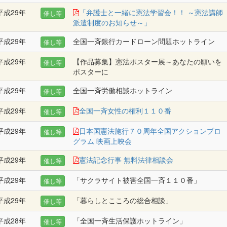
平成29年
「弁護士と一緒に憲法学習会！！ ～憲法講師
催し等
派遣制度のお知らせ～」
平成29年
全国一斉銀行カードローン問題ホットライン
催し等
平成29年
【作品募集】憲法ポスター展～あなたの願いを
催し等
ポスターに
平成29年
全国一斉労働相談ホットライン
催し等
平成29年
全国一斉女性の権利１１０番
催し等
平成29年
日本国憲法施行７０周年全国アクションプロ
催し等
グラム 映画上映会
平成29年
憲法記念行事 無料法律相談会
催し等
平成29年
「サクラサイト被害全国一斉１１０番」
催し等
平成29年
「暮らしとこころの総合相談」
催し等
平成28年
「全国一斉生活保護ホットライン」
催し等