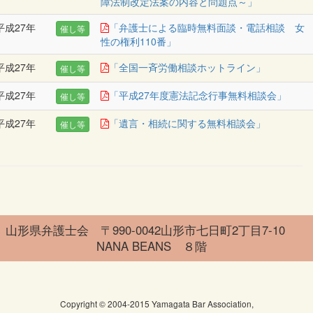
障法制改定法案の内容と問題点～」
平成27年
「弁護士による臨時無料面談・電話相談 女
催し等
性の権利110番」
平成27年
「全国一斉労働相談ホットライン」
催し等
平成27年
「平成27年度憲法記念行事無料相談会」
催し等
平成27年
「遺言・相続に関する無料相談会」
催し等
山形県弁護士会 〒990-0042山形市七日町2丁目7-10
NANA BEANS ８階
Copyright © 2004-2015 Yamagata Bar Association,