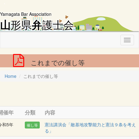
Yamagata Bar Association
形県
護士会
山
弁
Toggl
naviga
これまでの催し等
Home
これまでの催し等
開催年
分類
内容
令和5年
憲法講演会「敵基地攻撃能力と憲法９条を考え
催し等
る」