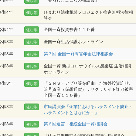
催し等
令和4年
ひまわり法律相談プロジェクト推進無料法律相
催し等
談会
令和4年
全国一斉投資被害１１０番
催し等
令和3年
全国一斉生活保護ホットライン
催し等
令和3年
第３回 全国一斉障害年金法律相談会
催し等
令和3年
全国一斉 新型コロナウイルス感染症 生活相談
催し等
ホットライン
令和3年
「ＳＮＳ・アプリ等を経由した海外投資詐欺、
催し等
暗号資産（仮想通貨），サクラサイト詐欺被害
全国一斉１１０番」
令和3年
市民講演会「企業におけるハラスメント防止～
催し等
ハラスメントとはなにか～」
令和3年
第６回遺言・相続全国一斉相談会
催し等
令和3年
「法の日週間記念行事無料電話法律相談会」